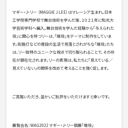
マギー・J・リー （MAGGIE J LEE）はマレーシア生まれ。日本
工学院専門学校で舞台技術を学んだ後、２０２１年に和光大
学芸術学科へ編入。舞台技術を学んだ経験から「与えられた
役」に関心を持つリーは、「端役」をテーマに制作をしていま
す。街路灯などの普段の生活で見落とされがちな「端役」たち
は、リー独特のユニークな視点で切り取られることで、その存
在が顕在化されます。リーの表現は、私たちに「見えている／
見えていない」の関係を改めて考えることを強く促します。
ご高覧いただき、温かいご批評をいただけますと幸いです。
展覧会名：WAG2022 マギー・J・リー個展「端役」