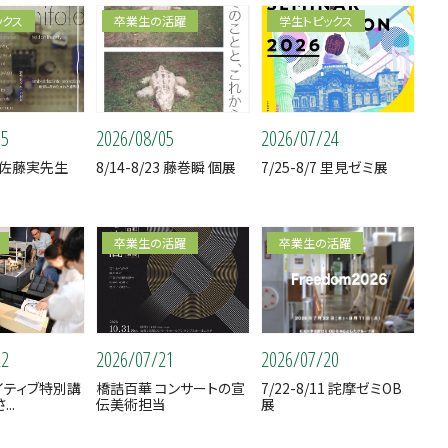
ックス
卒業生の活躍
学生トピックス
05
2026/08/05
2026/07/24
30 佐藤実先生
8/14-8/23 藤巻瞬 個展
7/25-8/7 里見ゼミ展
卒業生の活躍
卒業生の活躍
22
2026/07/21
2026/07/20
エイティブ特別講
橋詰百華 コンサートの宣
7/22-8/11 詫摩ゼミOB
..
伝美術担当
展