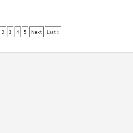
2
3
4
5
Next
Last »