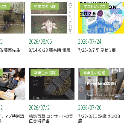
ックス
卒業生の活躍
学生トピックス
05
2026/08/05
2026/07/24
30 佐藤実先生
8/14-8/23 藤巻瞬 個展
7/25-8/7 里見ゼミ展
卒業生の活躍
卒業生の活躍
22
2026/07/21
2026/07/20
エイティブ特別講
橋詰百華 コンサートの宣
7/22-8/11 詫摩ゼミOB
..
伝美術担当
展