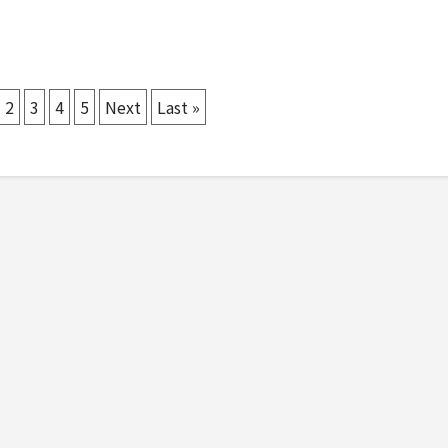
2
3
4
5
Next
Last »