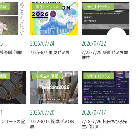
活躍
学生トピックス
学生トピックス
05
2026/07/24
2026/07/22
23 藤巻瞬 個展
7/25-8/7 里見ゼミ展
7/22-7/25 版画ゼミ展開
催中
活躍
卒業生の活躍
学科トピックス
21
2026/07/20
2026/07/17
コンサートの宣
7/22-8/11 詫摩ゼミOB
7/18-7/26 椛田ちひろ先
当
展
生ご出演...