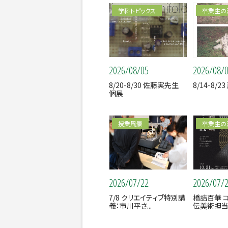
学科トピックス
卒業生の
2026/08/05
2026/08/
8/20-8/30 佐藤実先生
8/14-8/
個展
授業風景
卒業生の
2026/07/22
2026/07/
7/8 クリエイティブ特別講
橋詰百華 
義：市川平さ...
伝美術担