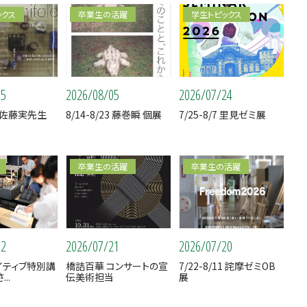
ックス
卒業生の活躍
学生トピックス
05
2026/08/05
2026/07/24
30 佐藤実先生
8/14-8/23 藤巻瞬 個展
7/25-8/7 里見ゼミ展
卒業生の活躍
卒業生の活躍
22
2026/07/21
2026/07/20
エイティブ特別講
橋詰百華 コンサートの宣
7/22-8/11 詫摩ゼミOB
..
伝美術担当
展