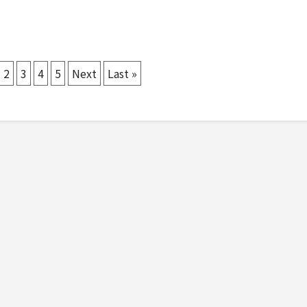
2
3
4
5
Next
Last »