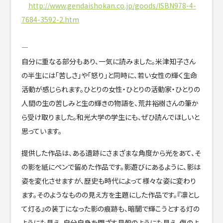
http://www.gendaishokan.co.jp/goods/ISBN978-4-
7684-3592-2.htm
—
自分に重なる部分もあり、一気に読みました。米津知子さん
の半生には「苦しさ」や「怒り」と同時に、若い女性の輝く生命
活動が感じられます。ひとりの女性・ひとりの活動家・ひとりの
人間の生の苦しみと生の輝きの物語を、荒井裕樹さんの筆か
ら受け取りました。和光大学の学生にも、ぜひ読んでほしいと
思っています。
提供した作品は、ある遺跡にさまざまな角度から光をあて、そ
の影を紙にペンで留めた作品です。影遊びにあるように、影は
姿を変化させますが、歴史も時代によって様々な姿に変わり
ます。そのようなものの見え方を主題にした作品です。『凛とし
て灯る』の装丁になった影の痕跡も、暗闇で輝こうとする灯の
ようにも見え、自分自身を閉ざす貝殻のようにも見え、傷のよ