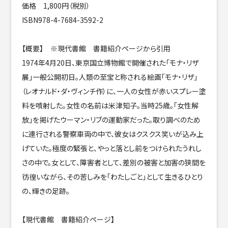
価格 1,800円（税別）
ISBN978-4-7684-3592-2
【概要】 ※現代書館 書籍紹介ページから引用
1974年4月20日、東京国立博物館で開催された「モナ・リザ
展」一般公開初日。人類の至宝と称される絵画「モナ・リザ」
（レオナルド・ダ・ヴィンチ作）に、一人の女性が赤いスプレー塗
料を噴射した。女性の名前は米津知子。当時25歳。「女性解
放」を掲げたウーマン・リブの運動家だった。取り調べのため
に連行される警察車両の中で、彼女はクスクス笑いが込み上
げていた。極度の緊張と、やっと落とし前をつけられたうれし
さの中で。女として、障害者として、差別の被害と加害の狭間を
彷徨いながら、その苦しみを「わたしごと」として生きるひとり
の、輝きの足跡。
【現代書館 書籍紹介ページ】