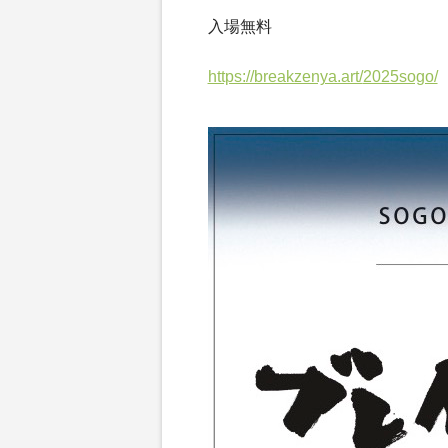
入場無料
https://breakzenya.art/
2025sogo/