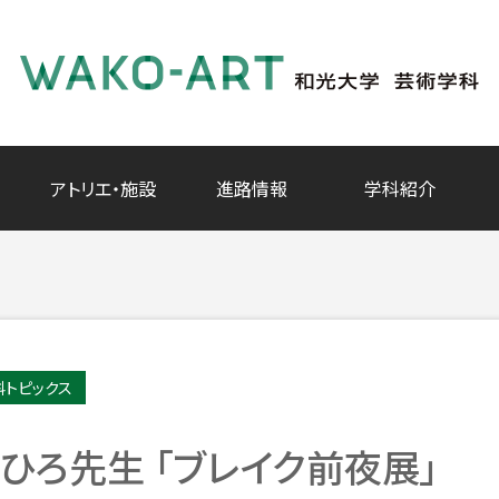
アトリエ・施設
進路情報
学科紹介
科トピックス
椛田ちひろ先生 「ブレイク前夜展」