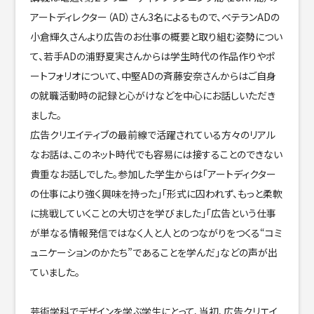
アートディレクター（AD）さん3名によるもので、ベテランADの
小倉輝久さんより広告のお仕事の概要と取り組む姿勢につい
て、若手ADの浦野夏実さんからは学生時代の作品作りやポ
ートフォリオについて、中堅ADの斉藤安奈さんからはご自身
の就職活動時の記録と心がけなどを中心にお話しいただき
ました。
広告クリエイティブの最前線で活躍されている方々のリアル
なお話は、このネット時代でも容易には接することのできない
貴重なお話しでした。参加した学生からは「アートディクター
の仕事により強く興味を持った」「形式に囚われず、もっと柔軟
に挑戦していくことの大切さを学びました」「広告という仕事
が単なる情報発信ではなく人と人とのつながりをつくる“コミ
ュニケーションのかたち”であることを学んだ」などの声が出
ていました。
芸術学科でデザインを学ぶ学生にとって、当初、広告クリエイ