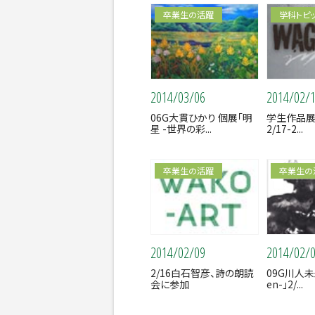
卒業生の活躍
学科トピ
2014/03/06
2014/02/
06G大貫ひかり 個展「明
学生作品展《
星 -世界の彩...
2/17-2...
卒業生の活躍
卒業生の
2014/02/09
2014/02/
2/16白石智彦、詩の朗読
09G川人未
会に参加
en-」2/...