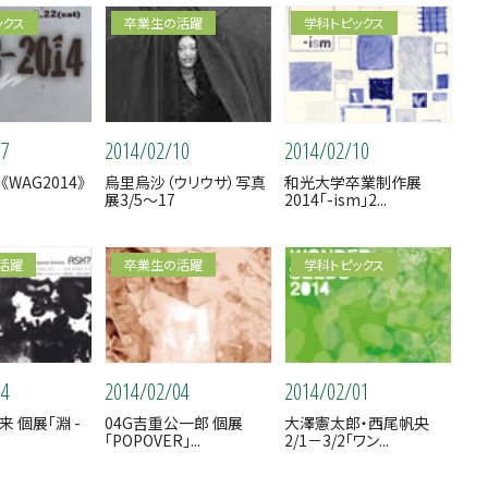
ックス
卒業生の活躍
学科トピックス
17
2014/02/10
2014/02/10
WAG2014》
烏里烏沙（ウリウサ）写真
和光大学卒業制作展
展3/5～17
2014「-ism」2...
活躍
卒業生の活躍
学科トピックス
04
2014/02/04
2014/02/01
来 個展「淵 -
04G吉重公一郎 個展
大澤憲太郎・西尾帆央
「POPOVER」...
2/1－3/2「ワン...